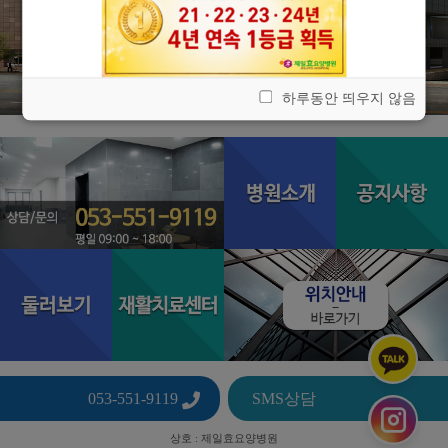
하루동안 띄우지 않음
053-551-9119
SMS상담
상호 : 제일효요양병원